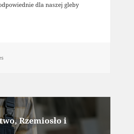
 odpowiednie dla naszej gleby
gorie
es
two, Rzemiosło i