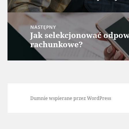
NASTĘPNY
Jak selekcjonować odpow
Następny
rachunkowe?
wpis:
Dumnie wspierane przez WordPress