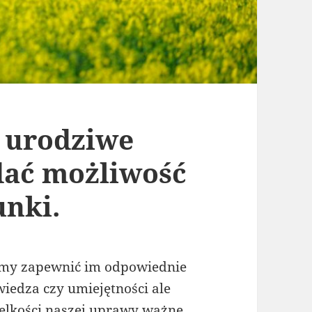
ę urodziwe
dać możliwość
unki.
imy zapewnić im odpowiednie
 wiedza czy umiejętności ale
ielkości naszej uprawy ważne