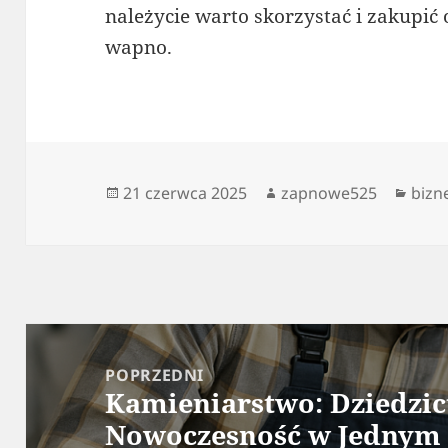
należycie warto skorzystać i zakupić
wapno.
Data
Autor
Kate
21 czerwca 2025
zapnowe525
bizn
publikacji
Nawigacja
wpisu
POPRZEDNI
Kamieniarstwo: Dziedzic
Poprzedni
Nowoczesność w Jednym
wpis: