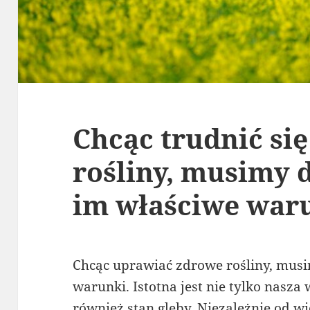
Chcąc trudnić si
rośliny, musimy 
im właściwe war
Chcąc uprawiać zdrowe rośliny, mus
warunki. Istotna jest nie tylko nasza
również stan gleby. Niezależnie od w