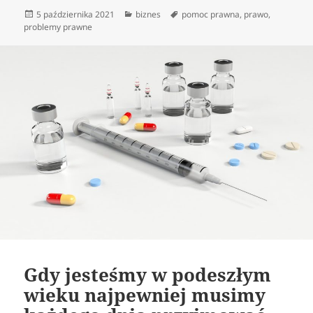
Data
Kategorie
Tagi
5 października 2021
biznes
pomoc prawna
,
prawo
,
publikacji
problemy prawne
Gdy jesteśmy w podeszłym
wieku najpewniej musimy