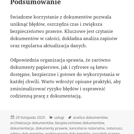
Podsumowanie
Świadome korzystanie z dokumentów pozwala
uniknąć błędów, oszczędza czas i zwiększa
bezpieczeństwo prawne. Kluczowe jest czytanie
dokumentów w całości, dokładna analiza zapisów
oraz regularna aktualizacja danych.
Odpowiednia organizacja sprawia, że zarówno
dokumenty papierowe, jak i cyfrowe są łatwo
dostępne, bezpieczne i gotowe do wykorzystania w
każdej chwili. Warto wdrożyć opisane praktyki, aby
zminimalizować ryzyko błędów i usprawnić
codzienną pracę z dokumentacją.
Data
Kategorie
Tagi
29 listopada 2025
usługi
analiza dokumentów
,
publikacji
archiwizacja dokumentów
,
bezpieczeństwo dokumentów
,
dokumentacja
,
dokumenty prawne
,
kancelaria notarialna
,
notariusz
,
odpisy dokumentów
,
podpisywanie dokumentów
,
poradnik prawny
,